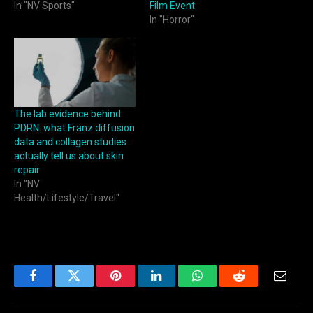
In "NV Sports"
Film Event
In "Horror"
The lab evidence behind
PDRN: what Franz diffusion
data and collagen studies
actually tell us about skin
repair
In "NV
Health/Lifestyle/Travel"
Facebook
Twitter
Pinterest
LinkedIn
WhatsApp
Reddit
Email