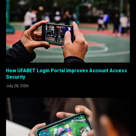
How UFABET Login Portal Improves Account Access
Security
July 28, 2026