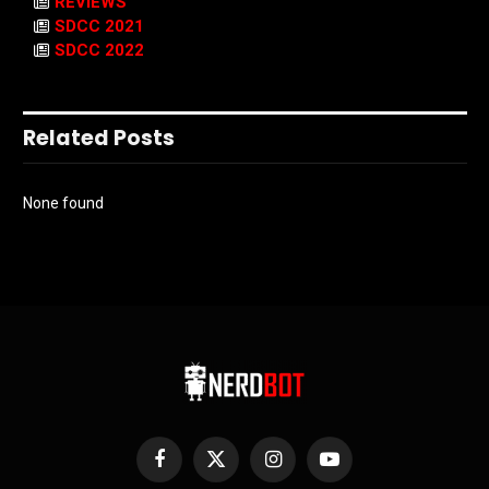
REVIEWS
SDCC 2021
SDCC 2022
Related Posts
None found
Facebook
X
Instagram
YouTube