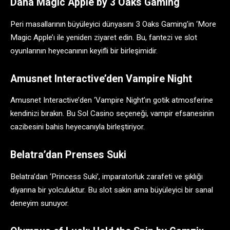
Daha Magic Apple by 3 Oaks Gaming
Peri masallarının büyüleyici dünyasını 3 Oaks Gaming’in ‘More
Magic Apple’ı ile yeniden ziyaret edin. Bu, fantezi ve slot
oyunlarının heyecanının keyifli bir birleşimidir.
Amusnet Interactive’den Vampire Night
Amusnet Interactive’den ‘Vampire Night’ın gotik atmosferine
kendinizi bırakın. Bu Sol Casino seçeneği, vampir efsanesinin
cazibesini bahis heyecanıyla birleştiriyor.
Belatra’dan Prenses Suki
Belatra’dan ‘Princess Suki’, imparatorluk zarafeti ve şıklığı
diyarına bir yolculuktur. Bu slot sakin ama büyüleyici bir sanal
deneyim sunuyor.