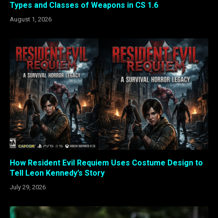
Types and Classes of Weapons in CS 1.6
August 1, 2026
How Resident Evil Requiem Uses Costume Design to
Tell Leon Kennedy’s Story
July 29, 2026